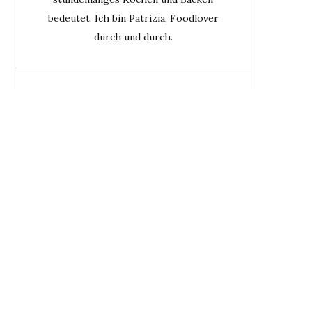
bedeutet. Ich bin Patrizia, Foodlover
durch und durch.
KATEGORIEN
drinks
(1)
food
(13)
travel
(1)
BUONOLICOUS AUF
INSTAGRAM