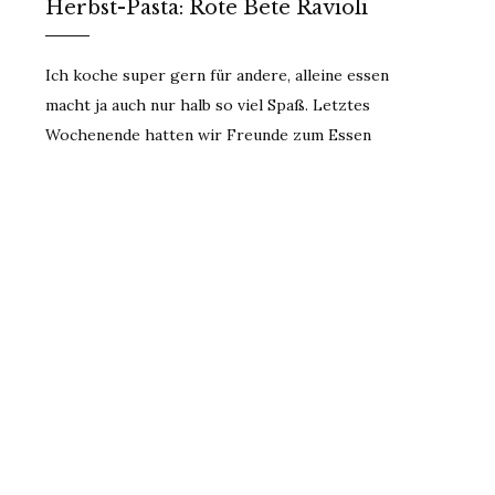
Herbst-Pasta: Rote Bete Ravioli
Ich koche super gern für andere, alleine essen
macht ja auch nur halb so viel Spaß. Letztes
Wochenende hatten wir Freunde zum Essen
eingeladen und…
22/10/2017