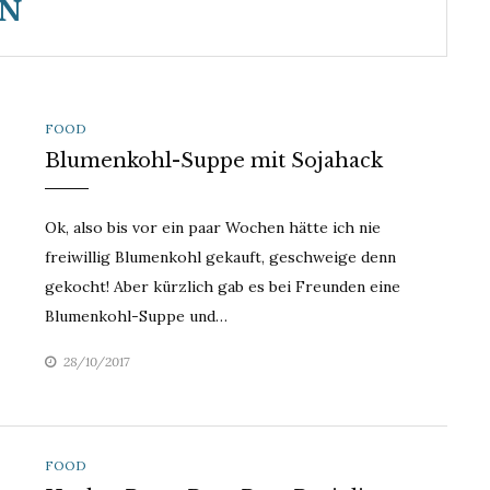
AN
CATEGORIES
FOOD
Blumenkohl-Suppe mit Sojahack
Ok, also bis vor ein paar Wochen hätte ich nie
freiwillig Blumenkohl gekauft, geschweige denn
gekocht! Aber kürzlich gab es bei Freunden eine
Blumenkohl-Suppe und…
28/10/2017
CATEGORIES
FOOD